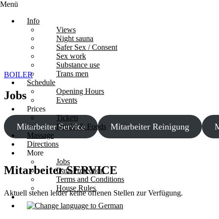
Menü
Info
Views
Night sauna
Safer Sex / Consent
Sex work
Substance use
Trans men
BOILER
Schedule
Opening Hours
Jobs
Events
Prices
Tickets
Mitarbeiter Service
Mitarbeiter Reinigung
M
Drinks & Foods
Massage
Directions
More
Jobs
Mitarbeiter SERVICE
Data Protection
Terms and Conditions
House Rules
Aktuell stehen leider keine offenen Stellen zur Verfügung.