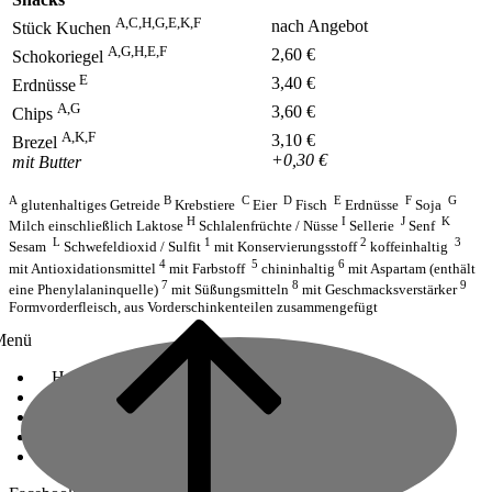
A,C,H,G,E,K,F
nach Angebot
Stück Kuchen
A,G,H,E,F
2,60 €
Schokoriegel
E
3,40 €
Erdnüsse
A,G
3,60 €
Chips
A,K,F
3,10 €
Brezel
+0,30 €
mit Butter
A
B
C
D
E
F
G
glutenhaltiges Getreide
Krebstiere
Eier
Fisch
Erdnüsse
Soja
H
I
J
K
Milch einschließlich Laktose
Schlalenfrüchte / Nüsse
Sellerie
Senf
L
1
2
3
Sesam
Schwefeldioxid / Sulfit
mit Konservierungsstoff
koffeinhaltig
4
5
6
mit Antioxidationsmittel
mit Farbstoff
chininhaltig
mit Aspartam (enthält
7
8
9
eine Phenylalaninquelle)
mit Süßungsmitteln
mit Geschmacksverstärker
Formvorderfleisch, aus Vorderschinkenteilen zusammengefügt
Menü
House Rules
Terms and Conditions
Data Protection
Imprint
Jobs