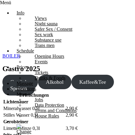
Menü
Info
Views
Night sauna
Safer Sex / Consent
Sex work
Substance use
Trans men
Schedule
BOILER
Opening Hours
Events
Prices
Gastro 2025
Tickets
Drinks & Foods
Getränke
Alkohol
Kaffee&Tee
Massage
Speisen
Directions
More
Erfrischungen
Jobs
Lichtenauer
Data Protection
Mineralwasser 0,5l
2,90 €
Terms and Conditions
Stilles Wasser 0,5l
2,90 €
House Rules
Gerolsteiner
Limette-Minze 0,3l
3,70 €
fritz-cola