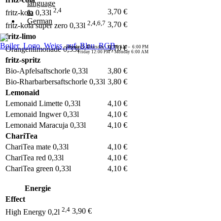
2,4
3,70 €
fritz-kola 0,33l
2,4,6,7
3,70 €
fritz-kola super zero 0,33l
fritz-limo
3,4
3,70 €
Monday – Thursday: 12:00 AM – 6:00 PM
Orangenlimonade 0,33l
Friday 12:00 PM – Monday 6:00 AM
fritz-spritz
Bio-Apfelsaftschorle 0,33l
3,80 €
Bio-Rharbarbersaftschorle 0,33l
3,80 €
Lemonaid
Lemonaid Limette 0,33l
4,10 €
Lemonaid Ingwer 0,33l
4,10 €
Lemonaid Maracuja 0,33l
4,10 €
ChariTea
ChariTea mate 0,33l
4,10 €
ChariTea red 0,33l
4,10 €
ChariTea green 0,33l
4,10 €
Energie
Effect
2,4
3,90 €
High Energy 0,2l