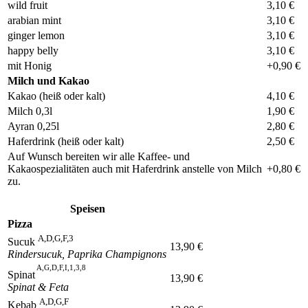
wild fruit
3,10 €
arabian mint
3,10 €
ginger lemon
3,10 €
happy belly
3,10 €
mit Honig
+0,90 €
Milch und Kakao
Kakao (heiß oder kalt)
4,10 €
Milch 0,3l
1,90 €
Ayran 0,25l
2,80 €
Haferdrink (heiß oder kalt)
2,50 €
Auf Wunsch bereiten wir alle Kaffee- und
Kakaospezialitäten auch mit Haferdrink anstelle von Milch
+0,80 €
zu.
Speisen
Pizza
A,D,G,F,3
Sucuk
13,90 €
Rindersucuk, Paprika Champignons
A,G,D,F,I,1,3,8
Spinat
13,90 €
Spinat & Feta
A,D,G,F
Kebab