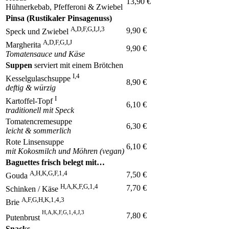
13,90 €
Hühnerkebab, Pfefferoni & Zwiebel
Pinsa (Rustikaler Pinsagenuss)
A,D,F,G,I,J,3
9,90 €
Speck und Zwiebel
A,D,F,G,I,J
Margherita
9,90 €
Tomatensauce und Käse
Suppen
serviert mit einem Brötchen
I,4
Kesselgulaschsuppe
8,90 €
deftig & würzig
I
Kartoffel-Topf
6,10 €
traditionell mit Speck
Tomatencremesuppe
6,30 €
leicht & sommerlich
Rote Linsensuppe
6,10 €
mit Kokosmilch und Möhren (vegan)
Baguettes frisch belegt mit…
A,H,K,G,F,1,4
7,50 €
Gouda
H,A,K,F,G,1,4
7,70 €
Schinken / Käse
A,F,G,H,K,1,4,3
Brie
H,A,K,F,G,1,4,J,3
7,80 €
Putenbrust
Snacks