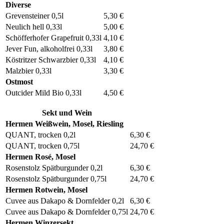
Diverse
Grevensteiner 0,5l
5,30 €
Neulich hell 0,33l
5,00 €
Schöfferhofer Grapefruit 0,33l
4,10 €
Jever Fun, alkoholfrei 0,33l
3,80 €
Köstritzer Schwarzbier 0,33l
4,10 €
Malzbier 0,33l
3,30 €
Ostmost
Outcider Mild Bio 0,33l
4,50 €
Sekt und Wein
Hermen Weißwein, Mosel, Riesling
QUANT, trocken 0,2l
6,30 €
QUANT, trocken 0,75l
24,70 €
Hermen Rosé, Mosel
Rosenstolz Spätburgunder 0,2l
6,30 €
Rosenstolz Spätburgunder 0,75l
24,70 €
Hermen Rotwein, Mosel
Cuvee aus Dakapo & Dornfelder 0,2l
6,30 €
Cuvee aus Dakapo & Dornfelder 0,75l
24,70 €
Hermen Winzersekt